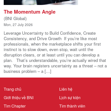
The Momentum Angle
(BNI Global)
Mon, 27 July 2026
Leverage Uncertainty to Build Confidence, Create
Consistency, and Drive Growth If you’re like most
professionals, when the marketplace shifts your first
instinct is to slow down, even stop, wait until the
disruption clears, or at least until you can develop a
plan. That’s understandable, you’re actually wired that
way. Your brain registers uncertainty as a threat – not a
business problem – a […]
Trang chủ
Liên hệ
Giới thiệu về BNI
Lịch sự kiện
Tìm Chapter
Tìm thành viên